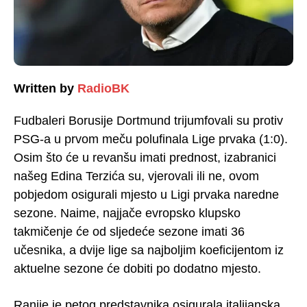
Written by
RadioBK
Fudbaleri Borusije Dortmund trijumfovali su protiv
PSG-a u prvom meču polufinala Lige prvaka (1:0).
Osim što će u revanšu imati prednost, izabranici
našeg Edina Terzića su, vjerovali ili ne, ovom
pobjedom osigurali mjesto u Ligi prvaka naredne
sezone. Naime, najjače evropsko klupsko
takmičenje će od sljedeće sezone imati 36
učesnika, a dvije lige sa najboljim koeficijentom iz
aktuelne sezone će dobiti po dodatno mjesto.
Ranije je petog predstavnika osigurala italijanska