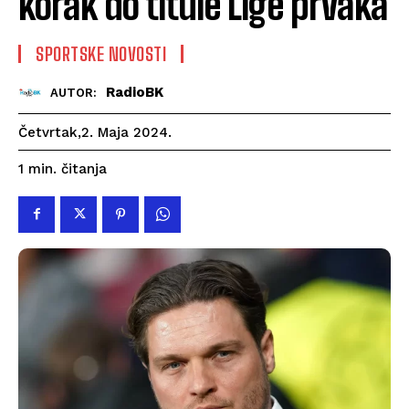
korak do titule Lige prvaka
SPORTSKE NOVOSTI
RadioBK
AUTOR:
Četvrtak,2. Maja 2024.
čitanja
1
min.