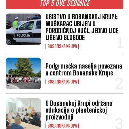
TOP 5 OVE SEDMICE
UBISTVO U BOSANSKOJ KRUPI:
MUŠKARAC UBIJEN U
PORODIČNOJ KUĆI, JEDNO LICE
LIŠENO SLOBODE
BOSANSKA KRUPA
Podgrmečka naselja povezana
s centrom Bosanske Krupe
BOSANSKA KRUPA
U Bosanskoj Krupi održana
edukacija o plasteničkoj
proizvodnji
BOSANSKA KRUPA