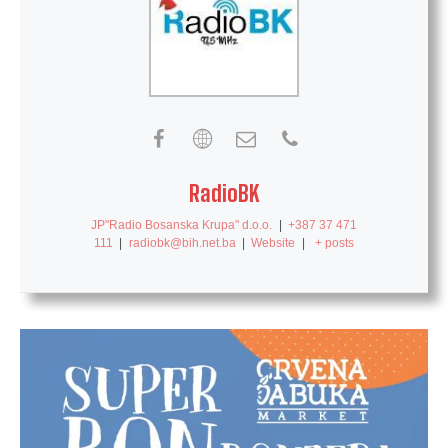
RadioBK
JP"Radio Bosanska Krupa" d.o.o.
|
+387 37 471
111
|
radiobk@bih.net.ba
|
Website
|
+ posts