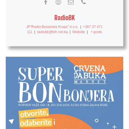
RadioBK
JP"Radio Bosanska Krupa" d.o.o.
|
+387 37 471
111
|
radiobk@bih.net.ba
|
Website
|
+ posts