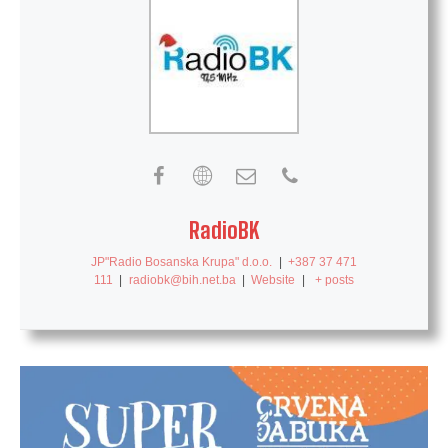
RadioBK
JP"Radio Bosanska Krupa" d.o.o.
|
+387 37 471
111
|
radiobk@bih.net.ba
|
Website
|
+ posts