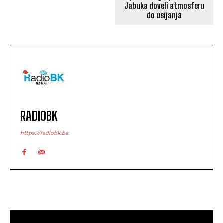
Jabuka doveli atmosferu
do usijanja
RADIOBK
https://radiobk.ba